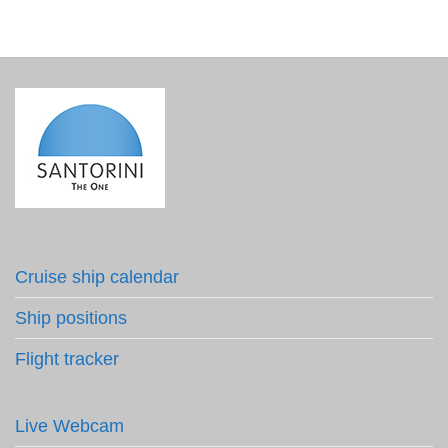
Cruise ship calendar
Ship positions
Flight tracker
Live Webcam