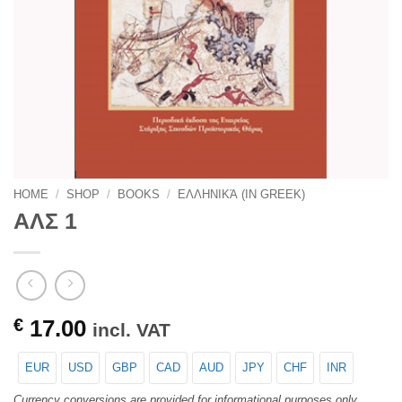
HOME
/
SHOP
/
BOOKS
/
ΕΛΛΗΝΙΚΆ (IN GREEK)
ΑΛΣ 1
€
17.00
incl. VAT
EUR
USD
GBP
CAD
AUD
JPY
CHF
INR
Currency conversions are provided for informational purposes only.