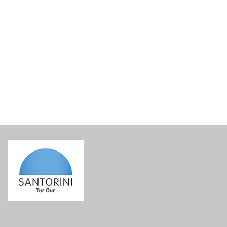
Ημέρες τρόμου στη Μεσόγειο – Αφήγημα για σεισμούς,
τσουνάμι και ηφαίστεια
€
18.00
incl. VAT