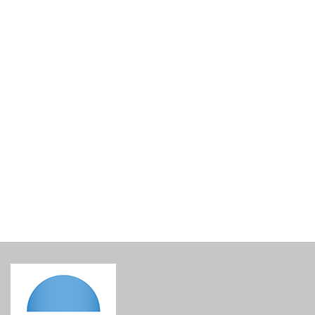
Εθνική Τράπεζα της Ελλάδος. Εκατόν πενήντα πέντε
χρόνια παρουσίας στη Θήρα, 1842-1997
€
10.00
incl. VAT