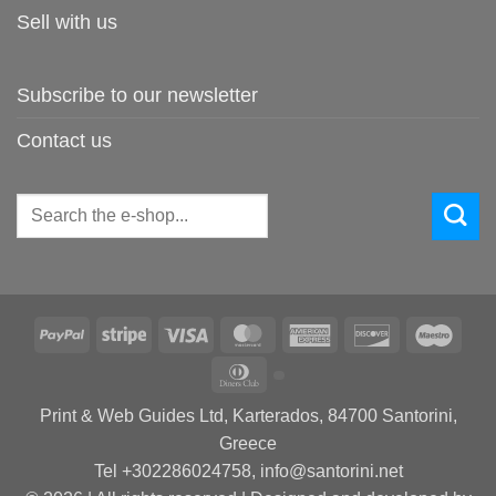
Sell with us
Subscribe to our newsletter
Contact us
Search
for:
PayPal
Stripe
Visa
MasterCard
American
Discover
Maes
Express
Dinners
Club
Print & Web Guides Ltd, Karterados, 84700 Santorini,
Greece
Tel +302286024758, info@santorini.net